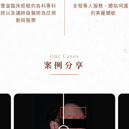
由豐富臨床經驗的各科專科
全程專人服務、體貼呵護
醫師以及講師級醫師為您規
的美麗體驗
劃與服務
Our Cases
案例分享