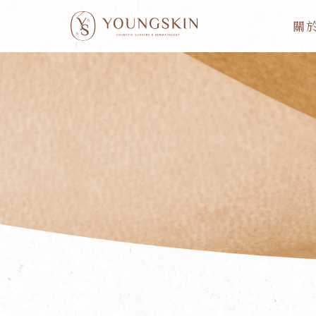
跳
關
至
主
要
內
容