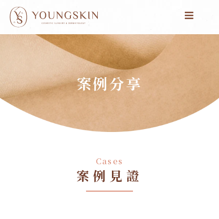
跳
至
主
要
內
容
案例分享
Cases
案例見證