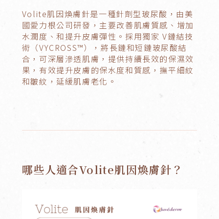
Volite肌因煥膚針是一種針劑型玻尿酸，由美
國愛力根公司研發，主要改善肌膚質感、增加
水潤度、和提升皮膚彈性。採用獨家 V鏈結技
術（VYCROSS™），將長鏈和短鏈玻尿酸結
合，可深層滲透肌膚，提供持續長效的保濕效
果，有效提升皮膚的保水度和質感，撫平細紋
和皺紋，延緩肌膚老化。
哪些人適合Volite肌因煥膚針？