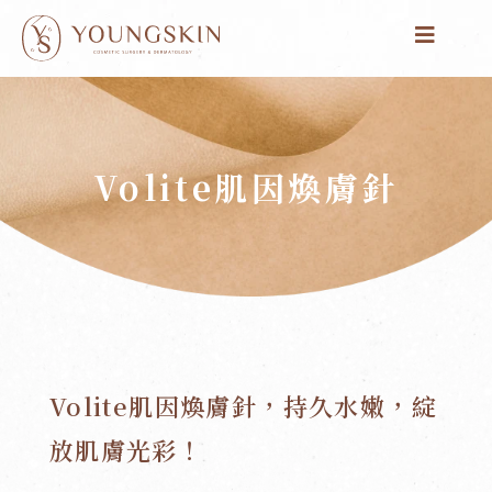
跳
至
主
要
內
容
Volite肌因煥膚針
Volite肌因煥膚針，持久水嫩，綻
放肌膚光彩！