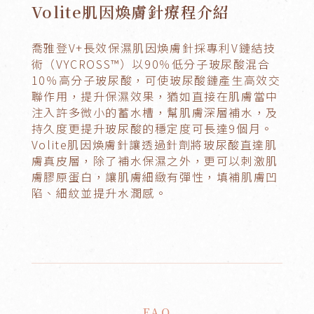
Volite肌因煥膚針療程介紹
喬雅登V+長效保濕肌因煥膚針採專利V鏈結技
術（VYCROSS™）以90％低分子玻尿酸混合
10％高分子玻尿酸，可使玻尿酸鏈產生高效交
聯作用，提升保濕效果，猶如直接在肌膚當中
注入許多微小的蓄水槽，幫肌膚深層補水，及
持久度更提升玻尿酸的穩定度可長達9個月。
Volite肌因煥膚針讓透過針劑將玻尿酸直達肌
膚真皮層，除了補水保濕之外，更可以刺激肌
膚膠原蛋白，讓肌膚細緻有彈性，填補肌膚凹
陷、細紋並提升水潤感。
FAQ