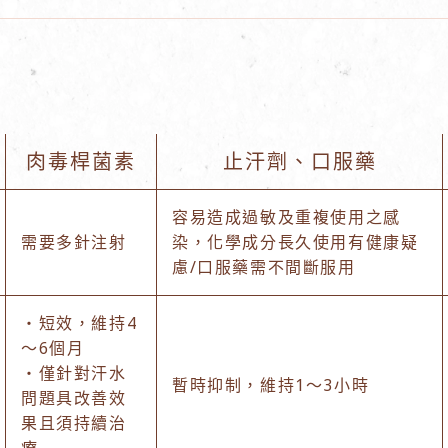
肉毒桿菌素
止汗劑、口服藥
容易造成過敏及重複使用之感
需要多針注射
染，化學成分長久使用有健康疑
慮/口服藥需不間斷服用
・短效，維持4
～6個月
・僅針對汗水
暫時抑制，維持1～3小時
問題具改善效
果且須持續治