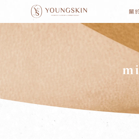
跳
關
至
主
要
內
容
m