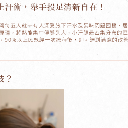
熱能止汗術，舉手投足清新自在！
每五人就一有人深受腋下汗水及異味問題困擾，居全亞
原理，將熱能集中傳導到大、小汗腺最密集分布的
，90%以上民眾經一次療程後，即可達到滿意的改
波？