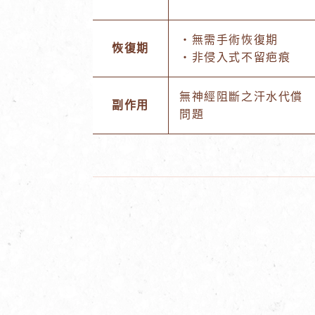
・無需手術恢復期
恢復期
・非侵入式不留疤痕
無神經阻斷之汗水代償
副作用
問題