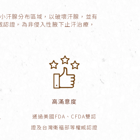
、小汗腺分布區域，以破壞汗腺，並有
權威認證，為非侵入性腋下止汗治療，
高滿意度
通過美國FDA、CFDA雙認
久
證及台灣衛褔部等權威認證