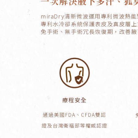
一次解決腋下多汗、狐
miraDry清新微波運用專利微波
專利水冷卻系統保護表皮及真皮層上
免手術、無手術冗長恢復期，改善腋
療程安全
通過美國FDA、CFDA雙認
證及台灣衛褔部等權威認證