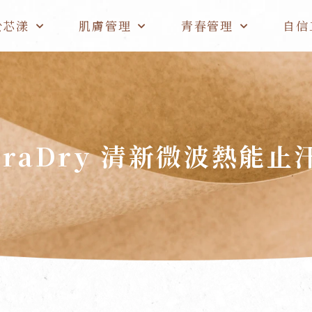
於芯漾
肌膚管理
青春管理
自信
iraDry 清新微波熱能止