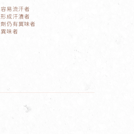
下容易流汗者
汗形成汗漬者
香劑仍有異味者
尬異味者