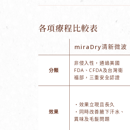
各項療程比較表
miraDry清新微波
非侵入性，通過美國
分類
FDA、CFDA及台灣衛
福部，三重安全認證
・效果立現且長久
效果
・同時改善腋下汗水、
異味及毛髮問題