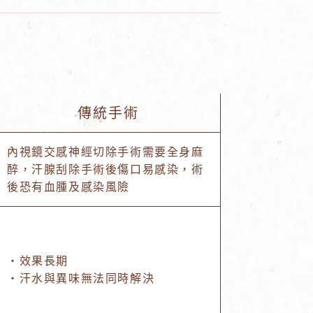
傳統手術
內視鏡交感神經切除手術需要全身麻
醉，汗腺刮除手術後傷口易感染，術
後恐有血腫及感染風險
・效果長期
・汗水與異味無法同時解決