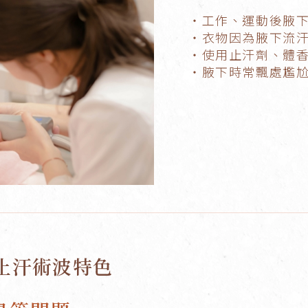
・工作、運動後腋
・衣物因為腋下流
・使用止汗劑、體
・腋下時常飄處尷
能止汗術波特色