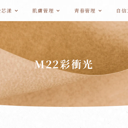
於芯漾
肌膚管理
青春管理
自信
M22彩衝光