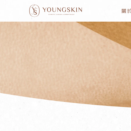
跳
關
至
主
要
內
容