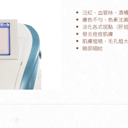
泛紅、血管絲、酒
膚色不勻、色素沈
淡化各式斑點（肝
發炎痘痘肌膚
肌膚粗糙、毛孔粗
臉部細紋