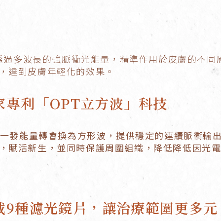
術，透過多波長的強脈衝光能量，精準作用於皮膚的不
，達到皮膚年輕化的效果。
家專利「OPT立方波」科技
每一發能量轉會換為方形波，
提供穩定的連續脈衝輸
，賦活新生，並同時保護周圍組織，降低降低因光
載9種濾光鏡片，讓治療範圍更多元