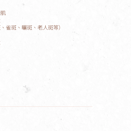
槽肌
澱
斑、雀斑、曬斑、老人斑等）
大