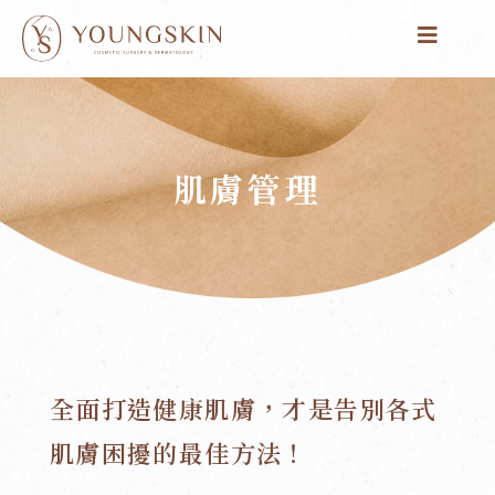
跳
至
主
要
內
容
肌膚管理
全面打造健康肌膚，才是告別各式
肌膚困擾的最佳方法！