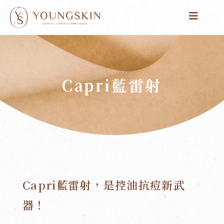
跳
至
主
要
內
容
Capri藍雷射
Capri藍雷射，是控油抗痘新武
器！