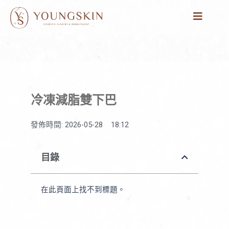
跳
至
主
要
內
容
冷凍減脂雙下巴
發佈時間:
2026-05-28
18:12
目錄
在此頁面上找不到標題。