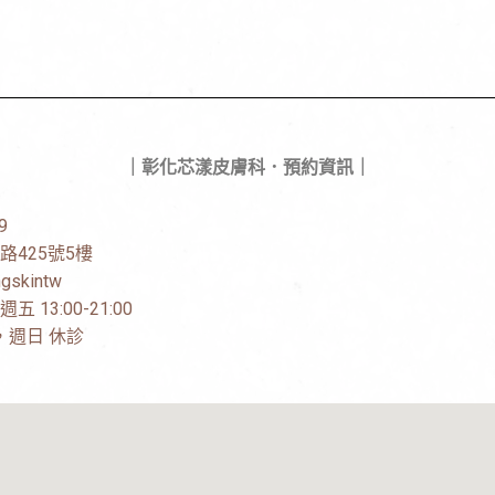
｜彰化芯漾皮膚科．預約資訊｜
9
路425號5樓
gskintw
13:00-21:00
00，週日 休診