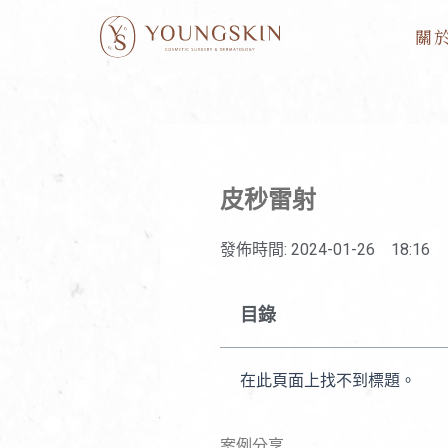
跳
關
至
主
要
內
容
皮秒雷射
發佈時間:
2024-01-26
18:16
目錄
在此頁面上找不到標題。
案例分享