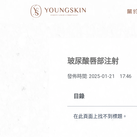
跳
關
至
主
要
內
容
玻尿酸唇部注射
發佈時間:
2025-01-21
17:46
目錄
在此頁面上找不到標題。