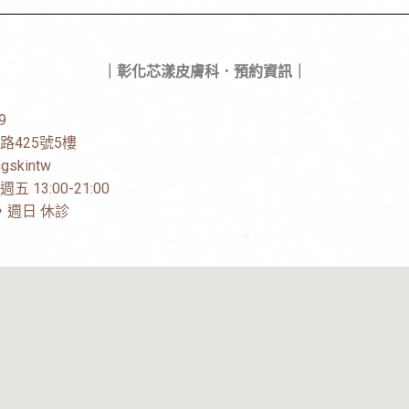
｜彰化芯漾皮膚科．預約資訊｜
9
路425號5樓
gskintw
13:00-21:00
00，週日 休診