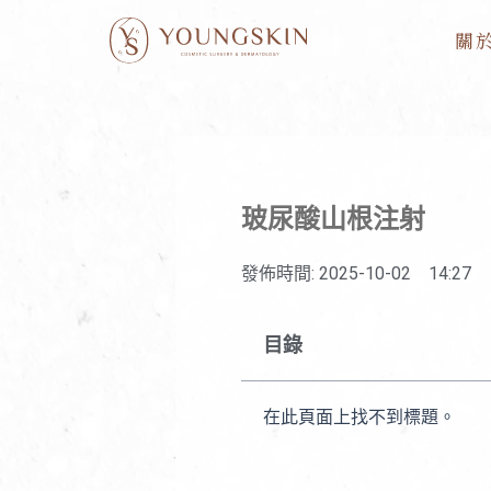
跳
關
至
主
要
內
容
玻尿酸山根注射
發佈時間:
2025-10-02
14:27
目錄
在此頁面上找不到標題。