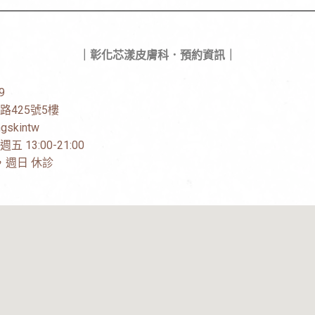
｜彰化芯漾皮膚科．預約資訊｜
9
路425號5樓
gskintw
13:00-21:00
00，週日 休診