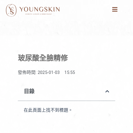
跳
至
主
要
內
容
玻尿酸全臉精修
發佈時間:
2025-01-03
15:55
目錄
在此頁面上找不到標題。