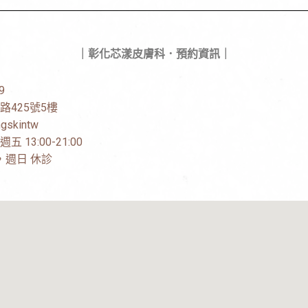
｜彰化芯漾皮膚科．預約資訊｜
9
路425號5樓
gskintw
13:00-21:00
00，週日 休診