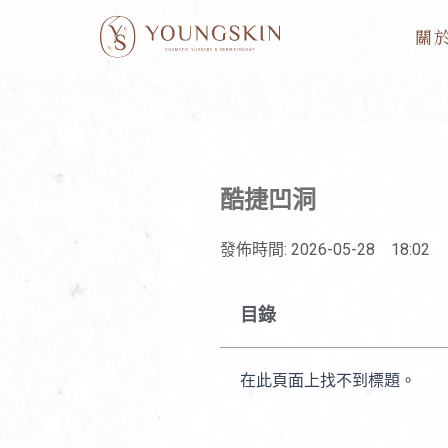
跳
關
至
主
要
內
容
酷捷凹洞
發佈時間:
2026-05-28
18:02
目錄
在此頁面上找不到標題。