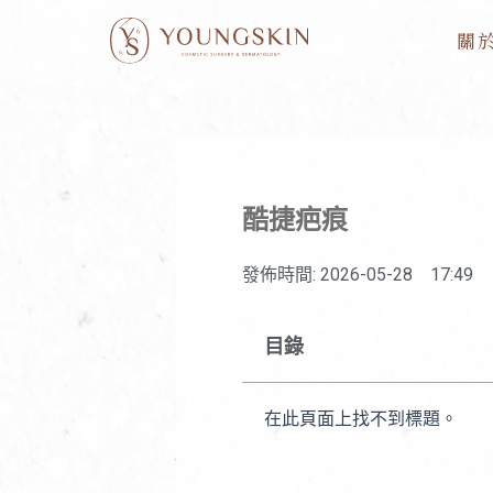
跳
關
至
主
要
內
容
酷捷疤痕
發佈時間:
2026-05-28
17:49
目錄
在此頁面上找不到標題。