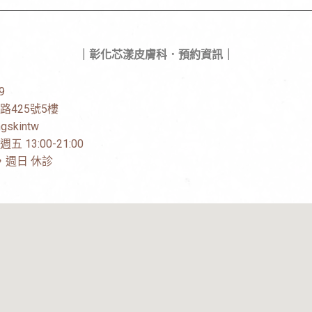
｜彰化芯漾皮膚科．預約資訊｜
9
路425號5樓
gskintw
13:00-21:00
00，週日 休診