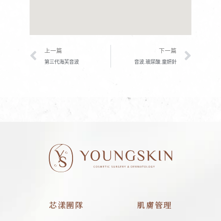
上一頁
下一
上一篇
下一篇
第三代海芙音波
音波.玻尿酸.童妍針
芯漾團隊
肌膚管理