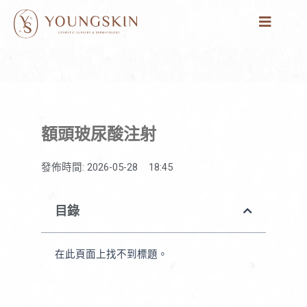
跳
至
主
要
內
容
額頭玻尿酸注射
發佈時間:
2026-05-28
18:45
目錄
在此頁面上找不到標題。