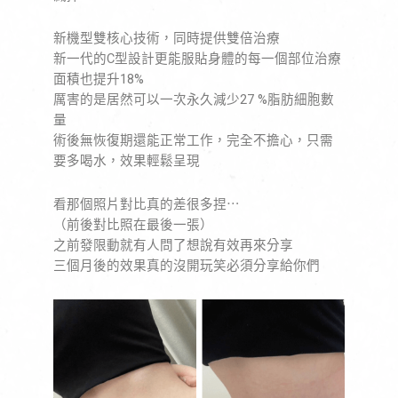
新機型雙核心技術，同時提供雙倍治療
新一代的C型設計更能服貼身體的每一個部位治療
面積也提升18%
厲害的是居然可以一次永久減少27 %脂肪細胞數
量
術後無恢復期還能正常工作，完全不擔心，只需
要多喝水，效果輕鬆呈現
看那個照片對比真的差很多捏⋯
（前後對比照在最後一張）
之前發限動就有人問了想說有效再來分享
三個月後的效果真的沒開玩笑必須分享給你們