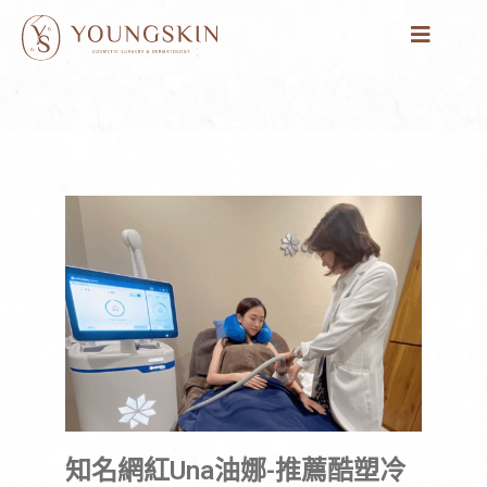
跳
至
主
要
內
容
知名網紅Una油娜-推薦酷塑冷