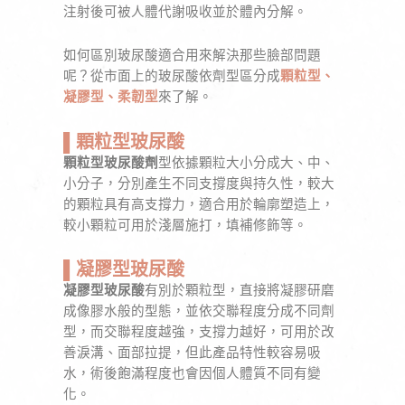
注射後可被人體代謝吸收並於體內分解。
如何區別玻尿酸適合用來解決那些臉部問題
呢？從市面上的玻尿酸依劑型區分成
顆粒型、
凝膠型、柔韌型
來了解。
▌顆粒型玻尿酸
顆粒型玻尿酸劑
型依據顆粒大小分成大、中、
小分子，分別產生不同支撐度與持久性，較大
的顆粒具有高支撐力，適合用於輪廓塑造上，
較小顆粒可用於淺層施打，填補修飾等。
▌凝膠型玻尿酸
凝膠型玻尿酸
有別於顆粒型，直接將凝膠研磨
成像膠水般的型態，並依交聯程度分成不同劑
型，而交聯程度越強，支撐力越好，可用於改
善淚溝、面部拉提，但此產品特性較容易吸
水，術後飽滿程度也會因個人體質不同有變
化。