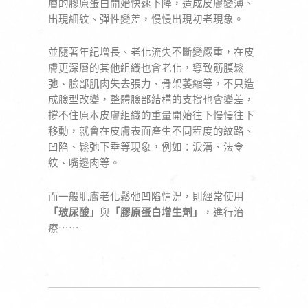
層的膠原蛋白開始快速下降，造成皮膚變薄、
出現細紋、彈性變差，慢慢出現初老現象。
並隨著年紀增長、老化流失不斷變嚴重，在皮
膚更深層的其他組織也會老化，導致筋膜鬆
弛、臉部肌肉失去張力、骨架萎縮等，不只造
成臉型改變，整體臉部結構的支撐也會變差，
撐不住原本皮膚組織的重量開始往下慢慢往下
移動，就會在皮膚表面產生不同程度的紋路、
凹陷、鬆弛下垂等現象，例如：淚溝、法令
紋、嘴邊肉等。
而一般肌膚老化鬆弛凹陷情況，則經常使用
「玻尿酸」
與
「膠原蛋白增生劑」
，進行治
療⋯⋯