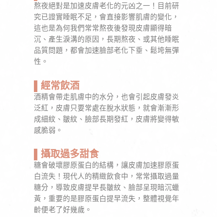
熬夜絕對是加速皮膚老化的元凶之一！目前研
究已證實睡眠不足，會直接影響肌膚的變化，
這也是為何我們常常熬夜後發現皮膚顯得暗
沉、產生淚溝的原因，長期熬夜、或其他睡眠
品質問題，都會加速臉部老化下垂、鬆垮無彈
性。
▌經常飲酒
酒精會帶走肌膚中的水分，也會引起皮膚發炎
泛紅，皮膚只要常處在脫水狀態，就會漸漸形
成細紋、皺紋、臉部長期發紅，皮膚將變得敏
感脆弱。
▌攝取過多甜食
糖會破壞膠原蛋白的結構，讓皮膚加速膠原蛋
白流失！現代人的精緻飲食中，常常攝取過量
糖分，導致皮膚提早長皺紋、臉部呈現暗沉蠟
黃，重要的是膠原蛋白提早流失，整體視覺年
齡便老了好幾歲。