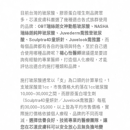
目前台灣的玻尿酸、膠原蛋白增生劑品牌眾
多，芯漾皮膚科嚴選了幾種適合各式族群使用
的品牌：
OBT瑞絲朗女神動態玻尿酸、NASHA
瑞絲朗純粹玻尿酸、Juvederm喬雅登玻尿
酸、Sculptra4D童妍針、Juvelook喬雅露
，而
每個品牌都有各自的強項與特色，至於自己適
合使用哪種品牌呢？
楊心怡醫師
建議還是要諮
詢有經驗的專業醫師，打造個人化療程，才能
評估出適合的施打種類和品牌。
施打玻尿酸通常以「支」為口頭的計算單位，1
支玻尿酸是1cc，市售價格大約落在1cc玻尿酸
10,000~30,000之間，而膠原蛋白增生劑
（Sculptra4D童妍針／Juvelook喬雅露）每瓶
約30,000~35,000，以上皆為平均市售價格，實
際施打價格依據個人療程、品牌的不同而增
減，
選擇信譽良好、技術專業的醫療團隊，讓
您在芯漾皮膚科可以安全放心且無負擔地變