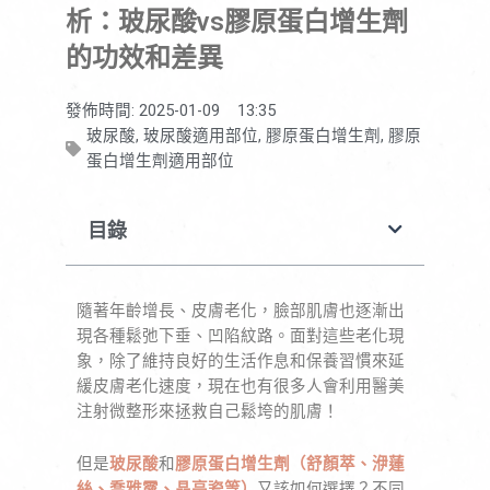
析：玻尿酸vs膠原蛋白增生劑
的功效和差異
發佈時間:
2025-01-09
13:35
玻尿酸
,
玻尿酸適用部位
,
膠原蛋白增生劑
,
膠原
蛋白增生劑適用部位
目錄
隨著年齡增長、皮膚老化，臉部肌膚也逐漸出
現各種鬆弛下垂、凹陷紋路。面對這些老化現
象，除了維持良好的生活作息和保養習慣來延
緩皮膚老化速度，現在也有很多人會利用醫美
注射微整形來拯救自己鬆垮的肌膚！
但是
玻尿酸
和
膠原蛋白增生劑（舒顏萃、洢蓮
絲、喬雅露、晶亮瓷等）
又該如何選擇？不同