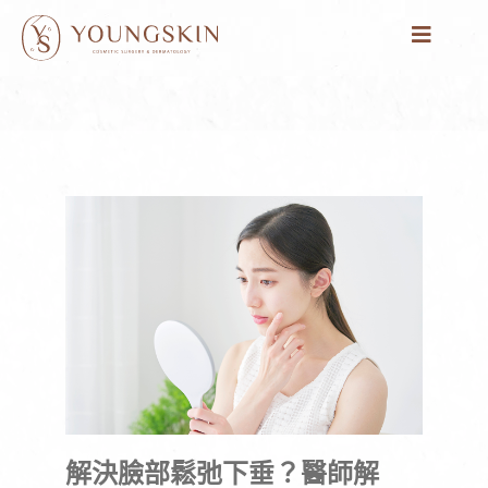
跳
至
主
要
內
容
解決臉部鬆弛下垂？醫師解