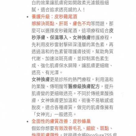
白的效果讓肌膚宛如開啟柔光濾鏡般細
膩，適合追求透亮感的人！
養護升級：皮秒雞尾酒
想解決斑點、肝斑、膚色不均
等問題，那
麼可以選擇皮秒雞尾酒，這項療程結合
皮
秒淨膚、保濕導入、女神換膚
修護療程，
先利用皮秒雷射擊碎深淺層的黑色素，再
透過溫和的色素管理護膚技術，幫助角質
代謝、加速淡斑亮膚，並抑制黑色素生
成、強化肌膚保水屏障，讓肌膚更細緻、
透亮、有光澤。
女神換膚
更是診所的熱門療程，利用溫和
的果酸、傳明酸等
醫療級換膚配方
，提升
肌膚變的更細緻透亮。不同於傳統果酸換
膚，女神煥膚更加溫和，術後不易敏感或
脫皮，適合各種膚質，做完的肌膚像擁有
「女神光」一般透亮。
全面性的膚質改善：皮秒蜂巢
假如你想要
有效改善毛孔、細紋、斑點、
恢復肌膚彈性
，就很適合將PicoSure755 皮