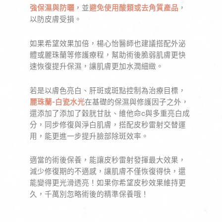
強保濕與防曬
，並
避免使用酸類或去角質產品
，
以防皮膚受損。
如果希望效果加倍，楊心怡醫師也建議搭配外泌
體或麗珠蘭等修護療程，幫助術後脆弱肌膚更快
速恢復提升保濕，讓肌膚更加水潤細緻。
若是以膚色亮白、肝斑或斑點控制為治療目標，
麗珠蘭-白瓷水光
在基礎的保濕與修護因子之外，
還添加了添加了穀胱甘肽、維他命c與多重亮白成
分，同步修復與淨白肌膚，搭配皮秒雷射交替運
用，能更進一步提升臉部除斑效率。
適當的術後保養，能讓皮秒雷射發揮最大效果，
減少修復期的不適感，讓肌膚不僅恢復得快，還
能變得更光滑透亮！如果你希望皮秒效果維持更
久，千萬別忽略術後的精準保養哦！