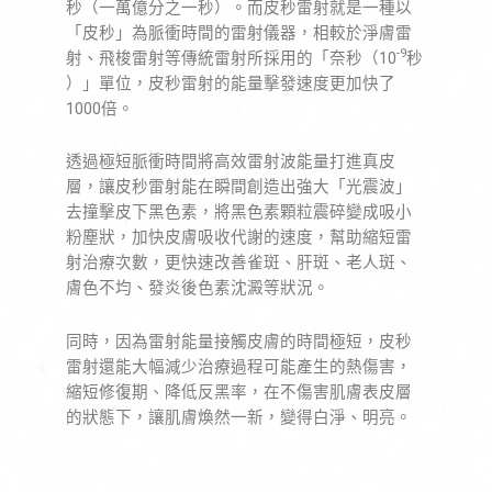
秒（一萬億分之一秒）。而皮秒雷射就是一種以
「皮秒」為脈衝時間的雷射儀器，相較於淨膚雷
-9
射、飛梭雷射等傳統雷射所採用的「奈秒（10
秒
）」單位，皮秒雷射的能量擊發速度更加快了
1000倍。
透過極短脈衝時間將高效雷射波能量打進真皮
層，讓皮秒雷射能在瞬間創造出強大「光震波」
去撞擊皮下黑色素，將黑色素顆粒震碎變成吸小
粉塵狀，加快皮膚吸收代謝的速度，幫助縮短雷
射治療次數，更快速改善雀斑、肝斑、老人斑、
膚色不均、發炎後色素沈澱等狀況。
同時，因為雷射能量接觸皮膚的時間極短，皮秒
雷射還能大幅減少治療過程可能產生的熱傷害，
縮短修復期、降低反黑率，在不傷害肌膚表皮層
的狀態下，讓肌膚煥然一新，變得白淨、明亮。