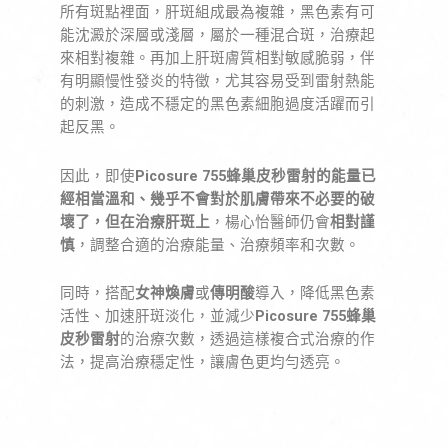
所有斑點裡面，肝斑組成最為複雜，黑色素有可
能沈澱於深層或淺層，屬於一種混合斑，治療起
來相對複雜。再加上肝斑膚質相對敏感脆弱，伴
有明顯慢性發炎的特徵，尤其容易受到雷射熱能
的刺激，造成不穩定的黑色素細胞過度活躍而引
起反黑。
因此，即使
Picosure 755蜂巢皮秒雷射的能量已
經相當溫和、幾乎不會對於肌膚帶來不必要的破
壞了，但在治療肝斑上
，楊心怡醫師仍會
相對謹
慎
，調整合適的治療能量、治療頻率和次數。
同時，搭配
女神煥膚
或
傳明酸
導入，降低黑色素
活性、加速肝斑淡化，並減少
Picosure 755蜂巢
皮秒雷射
的治療次數，透過這樣複合式治療的作
法，提高治療穩定性，讓膚色更均勻透亮。