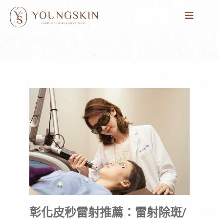
跳
至
主
要
內
容
彰化皮秒雷射推薦：雷射除斑/