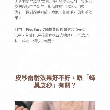
生多個小空泡來啟動肌膚組織修復功能、刺激真
皮層膠原蛋白新生，即所謂的「LIOB空泡效
應」，達到改善細紋、痘疤、細緻毛孔的多重效
果。
目前，
PicoSure 755蜂巢皮秒雷射
通過美國
FDA、台灣TFDA核准通過四大適應症，包含斑
點、痘疤、細紋、刺青。
皮秒雷射效果好不好，跟「蜂
巢皮秒」有關？