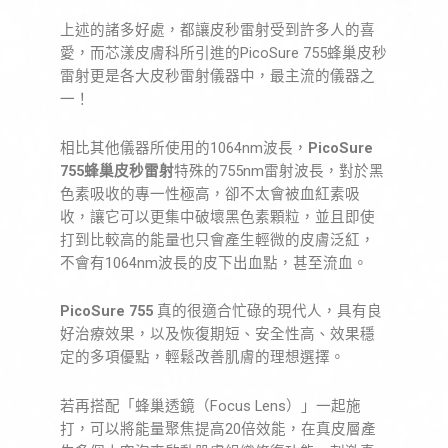
上述的諸多好處，都讓皮秒雷射受到許多人的喜
愛，而芯漾皮膚科所引進的PicoSure 755蜂巢皮秒
雷射更是各大皮秒雷射儀器中，最主流的儀器之
一！
相比其他儀器所使用的1064nm波長，
PicoSure
755蜂巢皮秒雷射
特殊的755nm雷射波長，對於黑
色素吸收的專一性極高，卻不太會被血紅素吸
收，讓它可以更集中破壞黑色素顆粒，並且即使
打到比較高的能量也只會產生輕微的皮膚泛紅
，
不會有1064nm波長的皮下出血點，甚至流血。
PicoSure 755
真的很適合忙碌的現代人，具有良
好治療效果，以及恢復期短、安全性高、效果穩
定的多項優點，輕鬆改善肌膚的理想選擇。
若再搭配「蜂巢透鏡（Focus Lens）」一起施
打，可以將能量聚焦提高20倍效能，在真皮層產