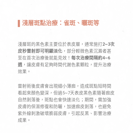
▌淺層斑點治療：雀斑、曬斑等
淺層斑的黑色素主要位於表皮層，通常施打
2~3次
皮秒雷射即可明顯淡化
，部分輕微色素沉澱者甚
至在首次治療後就能見效！
每次治療間隔約4~6
週
，讓皮膚有足夠時間代謝色素顆粒，提升治療
效果。
雷射術後皮膚會出現細小薄痂，造成斑點短時間
看起來顏色變深，但過5~7天表皮黑色素隨著痂皮
自然剝落後，斑點也會快速淡化；期間，需加強
皮膚的保濕修復和防曬，加速痂皮剝落，也避免
紫外線刺激破壞脆弱皮膚，引起反黑、影響治療
成果。