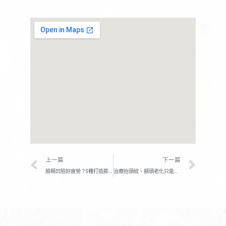
上一頁
下一
上一篇
下一篇
臉頰凹陷好疲勞？5種打造膨潤臉頰的醫美，擺脫苦命面相
治療抬頭紋、額頭老化只能打肉毒桿菌？當心一錯誤打完更垂！