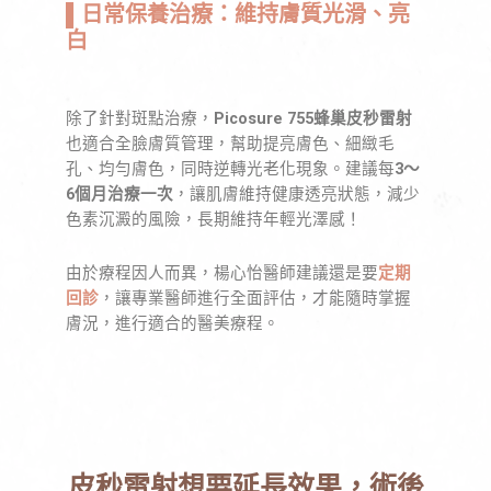
▌日常保養治療：維持膚質光滑、亮
白
除了針對斑點治療，
Picosure 755蜂巢皮秒雷射
也適合全臉膚質管理，幫助提亮膚色、細緻毛
孔、均勻膚色，同時逆轉光老化現象。建議每
3～
6個月治療一次
，讓肌膚維持健康透亮狀態，減少
色素沉澱的風險，長期維持年輕光澤感！
由於療程因人而異，楊心怡醫師建議還是要
定期
回診
，讓專業醫師進行全面評估，才能隨時掌握
膚況，進行適合的醫美療程。
皮秒雷射想要延長效果，術後