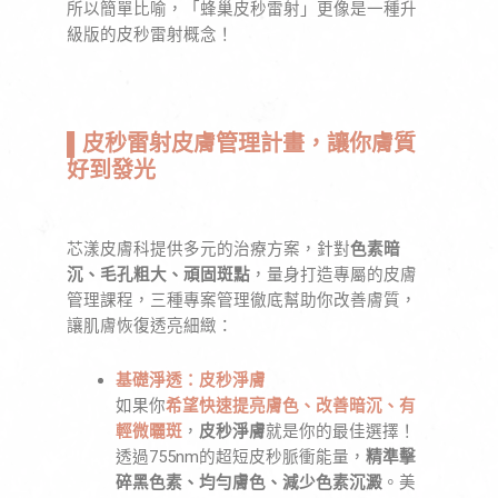
所以簡單比喻，「蜂巢皮秒雷射」更像是一種升
級版的皮秒雷射概念！
▌皮秒雷射皮膚管理計畫，讓你膚質
好到發光
芯漾皮膚科提供多元的治療方案，針對
色素暗
沉、毛孔粗大、頑固斑點
，量身打造專屬的皮膚
管理課程，三種專案管理徹底幫助你改善膚質，
讓肌膚恢復透亮細緻：
基礎淨透：皮秒淨膚
如果你
希望快速提亮膚色、改善暗沉、有
輕微曬斑
，
皮秒淨膚
就是你的最佳選擇！
透過755nm的超短皮秒脈衝能量，
精準擊
碎黑色素、均勻膚色、減少色素沉澱
。美