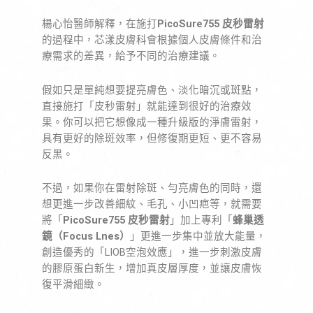
楊心怡醫師解釋，在施打
PicoSure755 皮秒雷射
的過程中，芯漾皮膚科會根據個人皮膚條件和治
療需求的差異，給予不同的治療建議。
假如只是單純想要提亮膚色、淡化暗沉或斑點，
直接施打「皮秒雷射」就能達到很好的治療效
果。你可以把它想像成一種升級版的淨膚雷射，
具有更好的除斑效率，但修復期更短、更不容易
反黑。
不過，如果你在雷射除斑、勻亮膚色的同時，還
想更進一步改善細紋、毛孔、小凹疤等，就需要
將「
PicoSure755 皮秒雷射
」加上專利「
蜂巢透
鏡（Focus Lnes）
」更進一步集中並放大能量，
創造優秀的「LIOB空泡效應」，進一步刺激皮膚
的膠原蛋白新生，增加真皮層厚度，並讓皮膚恢
復平滑細緻。