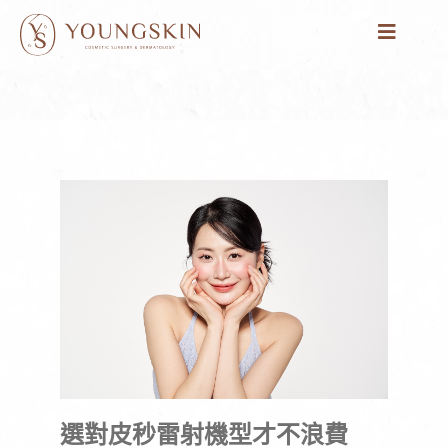
跳
至
主
要
內
容
選對皮秒雷射機型才不浪費