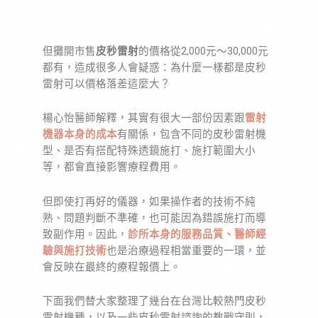
但攤開市售
皮秒雷射
的價格從2,000元～30,000元
都有，造成很多人會疑惑：為什麼一樣都是皮秒
雷射可以價格落差這麼大？
楊心怡醫師解釋，其實有很大一部份因素跟
雷射
機器本身的成本
有關係，包含不同的皮秒雷射機
型、是否有搭配特殊透鏡施打、施打範圍大小
等，都會直接影響療程費用。
但即使打再好的儀器，如果操作者的技術不純
熟、問題判斷不準確，也可能因為錯誤施打而導
致副作用。因此，
診所本身的服務品質、醫師經
驗與施打技術
也是治療過程相當重要的一環，並
會反映在最終的療程報價上。
下面我們替大家整理了幾台在台灣比較熱門皮秒
雷射機種，以及一些皮秒雷射諮詢的教戰守則，