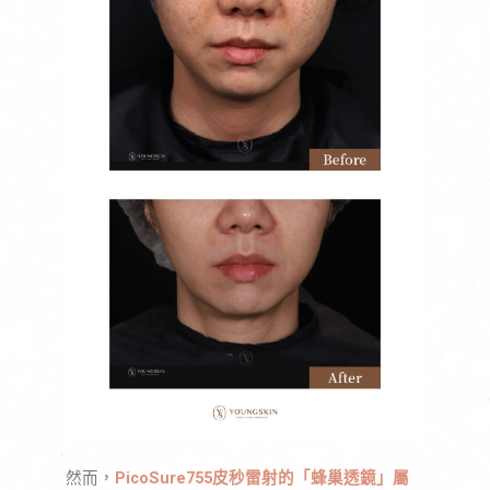
然而，
PicoSure755皮秒雷射的「蜂巢透鏡」屬