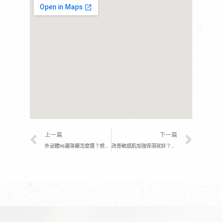
上一頁
下一
上一篇
下一篇
外泌體vs麗珠蘭怎麼選？想要改變膚質暗沈、粗糙、顆粒感這樣做！
改善敏感肌加強保濕就好？敏感肌保養錯誤反而加重負擔