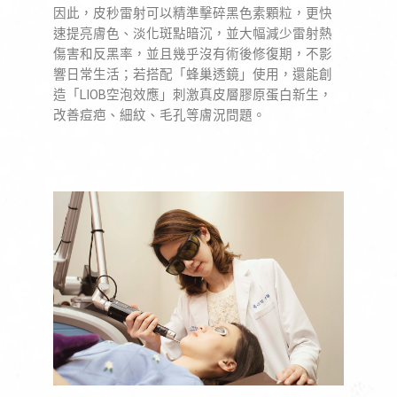
因此，皮秒雷射可以精準擊碎黑色素顆粒，更快
速提亮膚色、淡化斑點暗沉，並大幅減少雷射熱
傷害和反黑率，並且幾乎沒有術後修復期，不影
響日常生活；若搭配「蜂巢透鏡」使用，還能創
造「LIOB空泡效應」刺激真皮層膠原蛋白新生，
改善痘疤、細紋、毛孔等膚況問題。