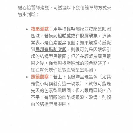
楊心怡醫師建議，可透過以下幾個簡單的方式來
初步判斷：
按壓測試：
用手指輕輕觸摸並按壓黑眼圈
區域，若摸到
粗糙感
或有
脫屑現象
，這通
常表示是色素型黑眼圈；如果觸摸時感覺
到
局部有脂肪突起
，則很可能是因眼袋引
起的結構型黑眼圈；但若在輕輕按壓黑眼
圈之後，你發現按壓區域的顏色變淡了，
往往就代表你是微血管型黑眼圈。
照鏡觀察：
若上下眼瞼均呈現黑色（尤其
是從小時候就有這一現象），就很可能是
先天的色素型黑眼圈；但若眼周區域凹凸
不平，有明顯的凹陷或眼淚、淚溝，則傾
向於結構型黑眼圈。