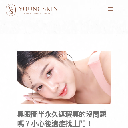
跳
至
主
要
內
容
黑眼圈半永久遮瑕真的沒問題
嗎？小心後遺症找上門！