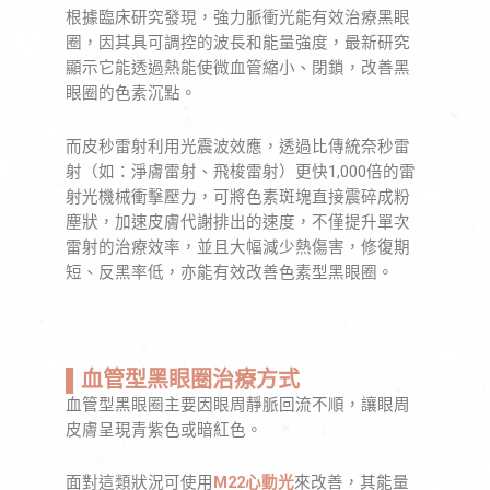
根據臨床研究發現，強力脈衝光能有效治療黑眼
圈，因其具可調控的波長和能量強度，最新研究
顯示它能透過熱能使微血管縮小、閉鎖，改善黑
眼圈的色素沉點。
而皮秒雷射利用光震波效應，透過比傳統奈秒雷
射（如：淨膚雷射、飛梭雷射）更快1,000倍的雷
射光機械衝擊壓力，可將色素斑塊直接震碎成粉
塵狀，加速皮膚代謝排出的速度，不僅提升單次
雷射的治療效率，並且大幅減少熱傷害，修復期
短、反黑率低，亦能有效改善色素型黑眼圈。
▌血管型黑眼圈治療方式
血管型黑眼圈主要因眼周靜脈回流不順，讓眼周
皮膚呈現青紫色或暗紅色。
面對這類狀況可使用
M22心動光
來改善，其能量