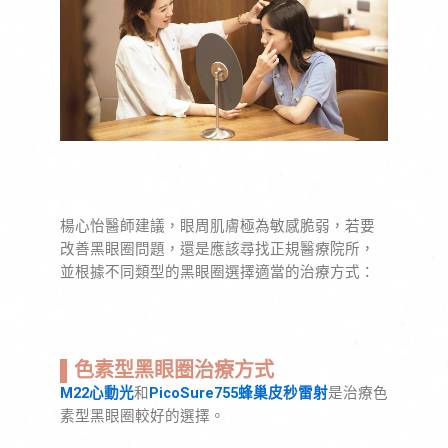
楊心怡醫師建議，眼周肌膚極為敏感脆弱，若要
改善黑眼圈問題，還是應該尋找正規醫療院所，
並根據不同類型的黑眼圈選擇適當的治療方式：
▌色素型黑眼圈治療方式
M22心動光
和
PicoSure755蜂巢皮秒雷射
是治療色
素型黑眼圈較好的選擇。