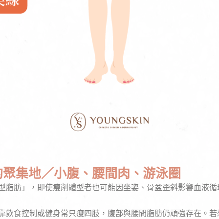
的聚集地／小腹、腰間肉、游泳圈
型脂肪」，即使瘦削體型者也可能因坐姿、骨盆歪斜影響血液循
靠飲食控制或健身常只瘦四肢，腹部與腰間脂肪仍頑強存在。若