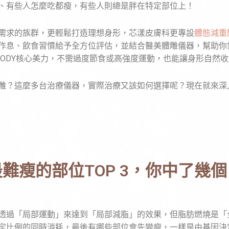
、有些人怎麼吃都瘦，有些人則總是胖在特定部位上！
需求的族群，更輕鬆打造理想身形，芯漾皮膚科更專設
體態減重
作息、飲食習慣給予全方位評估，並結合醫美體雕儀器，幫助你
、EMBODY核心美力，不需過度節食或高強度運動，也能讓身形自
雕？這麼多台治療儀器，實際治療又該如何選擇呢？現在就來深
最難瘦的部位TOP 3，你中了幾個
透過「局部運動」來達到「局部減脂」的效果，但脂肪燃燒是「
定比例的同時消耗，最後有哪些部位會先變瘦，一樣是由基因決