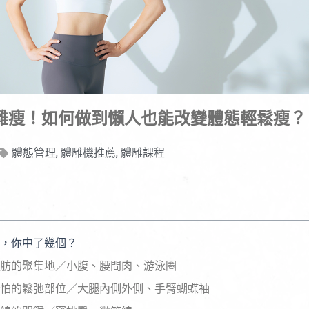
難瘦！如何做到懶人也能改變體態輕鬆瘦？
體態管理
,
體雕機推薦
,
體雕課程
3，你中了幾個？
肪的聚集地／小腹、腰間肉、游泳圈
怕的鬆弛部位／大腿內側外側、手臂蝴蝶袖