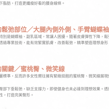
下脂肪，打造更纖瘦好看的腰身線條。
的鬆弛部位／大腿內側外側、手臂蝴蝶袖
特別是蝴蝶袖、副乳區域，常讓人困擾。隨著皮膚彈性下降，鬆
透過專業技術，能有效緊實肌膚、改善鬆弛，精準塑造理想身形
的關鍵／蜜桃臀、微笑線
麗標準，反而許多女性嚮往擁有緊緻挺翹的蜜桃臀、微笑線展現
臀部下垂鬆弛，缺乏支撐力，即使健身也未必達到理想效果。透
性，打造完美臀形。