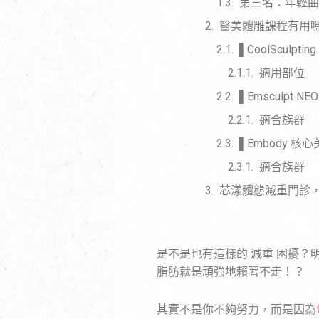
第三名：年輕曲
醫美體雕課程有用
▌CoolSculp
適用部位
▌Emsculpt N
適合族群
▌Embody 核
適合族群
芯漾體態減重門診
是不是也有這樣的 減重 困擾
脂肪就是頑強地賴著不走！？
其實不是你不夠努力，而是因為