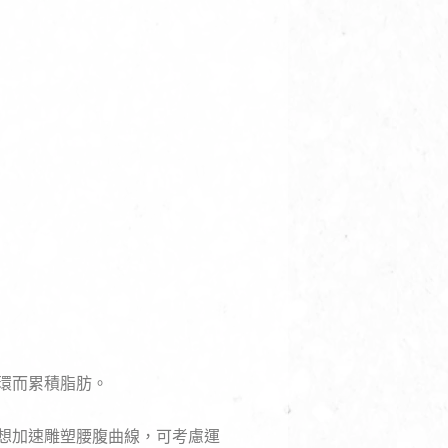
環而累積脂肪。
想加速雕塑腰腹曲線，可考慮運