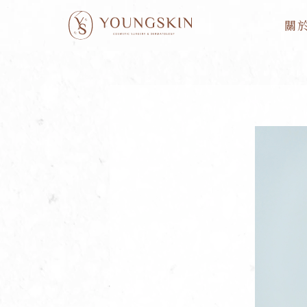
跳
關
至
主
要
內
容