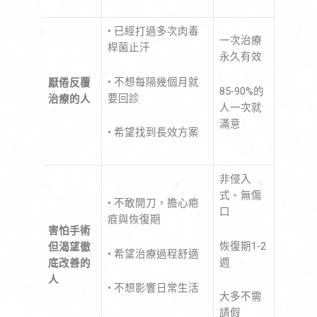
• 已經打過多次肉毒
一次治療
桿菌止汗
永久有效
• 不想每隔幾個月就
厭倦反覆
85-90%的
要回診
治療的人
人一次就
滿意
• 希望找到長效方案
非侵入
式、無傷
• 不敢開刀，擔心疤
口
痕與恢復期
害怕手術
恢復期1-2
但渴望徹
• 希望治療過程舒適
週
底改善的
人
• 不想影響日常生活
大多不需
請假