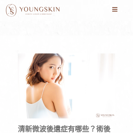
跳
至
主
要
內
容
清新微波後遺症有哪些？術後