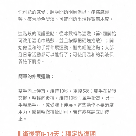
你可能的感受：腫脹開始明顯消退、痠痛感減
輕、瘀青顏色變淡、可能開始出現輕微麻木感。
這階段的照護重點：從冰敷轉為溫敷（第2週開始
可改用溫毛巾熱敷，並且按摩把硬塊推散）；開
始做溫和的手臂伸展運動，避免組織沾黏；大部
分日常活動都可以進行了；可使用溫和的乳液保
養腋下肌膚。
簡單的伸展運動：
雙手向上伸直，維持10秒，重複5次；雙手在背後
交握，輕輕向後拉，維持10秒；單手抬高，另一
手輕壓手肘，感受腋下伸展。這些動作不要過度
用力，感到輕微拉扯即可，若有疼痛請立即停
止。
▌
術後第8-14天：穩定恢復期