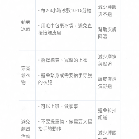
減少腫脹
• 每2-3小時冰敷10-15分鐘
與不適
勤勞
• 用毛巾包裹冰袋，避免直
冰敷
幫助皮膚
接接觸皮膚
降溫
減少摩擦
• 選擇棉質、寬鬆的上衣
與壓迫
穿寬
• 避免緊身或需要抬手穿脫
鬆衣
讓皮膚透
的衣服
物
氣舒適
• 可以上班、做家事
避免拉扯
組織
• 不要提重物、做需要大幅
避免
抬手的動作
劇烈
減少腫脹
活動