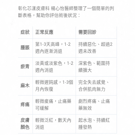
彰化芯漾皮膚科 楊心怡醫師整理了一個簡單的判
斷表格，幫助你評估術後狀況：
症狀
正常反應
需要回診
第1-3天高峰，1-2
持續惡化、超過2
腫脹
週內逐漸消退
週未改善
淡黃或淡紫色，1-2
深紫色、範圍持
瘀青
週內消退
續擴大
輕微遲鈍感，1-3個
完全失去感覺、
麻木
月內恢復
合併肌肉無力
輕微痠痛，止痛藥
劇烈疼痛、止痛
疼痛
可緩解
藥無效
皮膚
輕微泛紅，數天內
起水泡、持續紅
顏色
消退
腫發熱