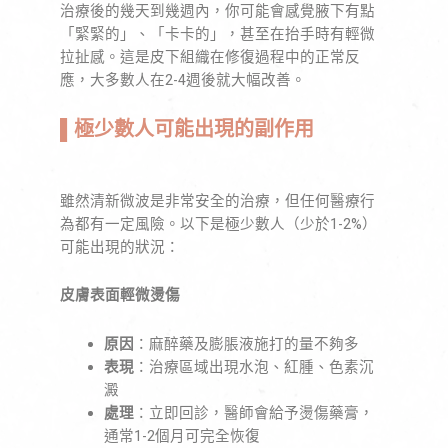
治療後的幾天到幾週內，你可能會感覺腋下有點
「緊緊的」、「卡卡的」，甚至在抬手時有輕微
拉扯感。這是皮下組織在修復過程中的正常反
應，大多數人在2-4週後就大幅改善。
▌
極少數人可能出現的副作用
雖然清新微波是非常安全的治療，但任何醫療行
為都有一定風險。以下是極少數人（少於1-2%）
可能出現的狀況：
皮膚表面輕微燙傷
原因
：麻醉藥及膨脹液施打的量不夠多
表現
：治療區域出現水泡、紅腫、色素沉
澱
處理
：立即回診，醫師會給予燙傷藥膏，
通常1-2個月可完全恢復