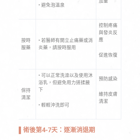
加重
• 避免泡溫泉
控制疼痛
與發炎反
應
按時
• 若醫師有開立止痛藥或消
服藥
炎藥，請按時服用
促進恢復
• 可以正常洗澡以及使用沐
預防感染
浴乳，但避免用力搓揉腋
下
保持
維持皮膚
清潔
清潔
• 輕輕沖洗即可
▌
術後第4-7天：逐漸消退期