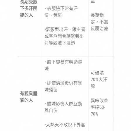
量
長期受腋
下多汗困
• 衣服腋下常有汗
長期穩
擾的人
漬、黃斑
定，不需
反覆治療
•緊張型出汗，跟主管
或客戶開會時緊張出
汗導致腋下濕透
• 腋下容易有明顯體
味
可破壞
70%大汗
• 即使清潔後仍有異
腺
味殘留
有狐臭體
質的人
異味改善
• 體味影響人際互動
率達60-
與自信
70%
•大熱天不敢脫下外套