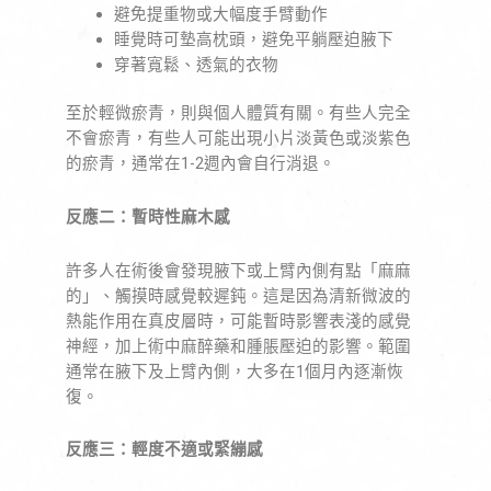
避免提重物或大幅度手臂動作
睡覺時可墊高枕頭，避免平躺壓迫腋下
穿著寬鬆、透氣的衣物
至於輕微瘀青，則與個人體質有關。有些人完全
不會瘀青，有些人可能出現小片淡黃色或淡紫色
的瘀青，通常在1-2週內會自行消退。
反應二：暫時性麻木感
許多人在術後會發現腋下或上臂內側有點「麻麻
的」、觸摸時感覺較遲鈍。這是因為清新微波的
熱能作用在真皮層時，可能暫時影響表淺的感覺
神經，加上術中麻醉藥和腫脹壓迫的影響。範圍
通常在腋下及上臂內側，大多在1個月內逐漸恢
復。
反應三：輕度不適或緊繃感