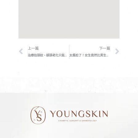
上一頁
下一
上一篇
下一篇
治療抬頭紋、額頭老化只能打肉毒桿菌？當心一錯誤打完更垂！
太尷尬了！女生竟然比男生容易有「狐臭」，該怎麼改善狐臭呢？