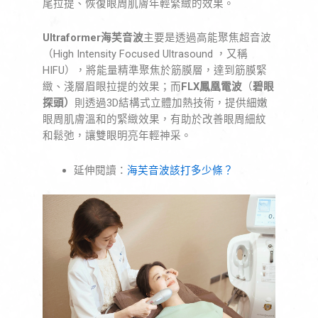
尾拉提、恢復眼周肌膚年輕緊緻的效果。
Ultraformer海芙音波
主要是透過高能聚焦超音波
（High Intensity Focused Ultrasound ，又稱
HIFU），將能量精準聚焦於筋膜層，達到筋膜緊
緻、淺層眉眼拉提的效果；而
FLX鳳凰電波
（
碧眼
探頭）
則透過3D結構式立體加熱技術，提供細嫩
眼周肌膚溫和的緊緻效果，有助於改善眼周細紋
和鬆弛，讓雙眼明亮年輕神采。
延伸閱讀：
海芙音波該打多少條？