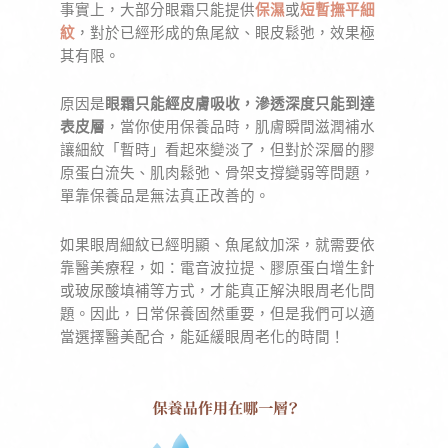
事實上，大部分眼霜只能提供
保濕
或
短暫撫平細
紋
，對於已經形成的魚尾紋、眼皮鬆弛，效果極
其有限。
原因是
眼霜只能經皮膚吸收，滲透深度只能到達
表皮層
，當你使用保養品時，肌膚瞬間滋潤補水
讓細紋「暫時」看起來變淡了，但對於深層的膠
原蛋白流失、肌肉鬆弛、骨架支撐變弱等問題，
單靠保養品是無法真正改善的。
如果眼周細紋已經明顯、魚尾紋加深，就需要依
靠醫美療程，如：電音波拉提、膠原蛋白增生針
或玻尿酸填補等方式，才能真正解決眼周老化問
題。因此，日常保養固然重要，但是我們可以適
當選擇醫美配合，能延緩眼周老化的時間！