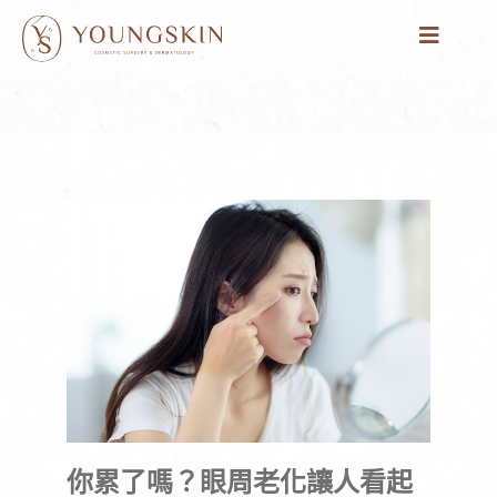
跳
至
主
要
內
容
你累了嗎？眼周老化讓人看起