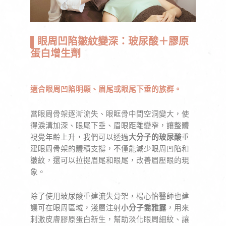
▌眼周凹陷皺紋變深：玻尿酸＋膠原
蛋白增生劑
適合眼周凹陷明顯、眉尾或眼尾下垂的族群。
當眼周骨架逐漸流失、眼眶骨中間空洞變大，使
得淚溝加深、眼尾下垂、眉眼距離變窄，讓整體
視覺年齡上升，我們可以透過
大分子的玻尿酸
重
建眼周骨架的體積支撐，不僅能減少眼周凹陷和
皺紋，還可以拉提眉尾和眼尾，改善眉壓眼的現
象。
除了使用玻尿酸重建流失骨架，楊心怡醫師也建
議可在眼周區域，淺層注射
小分子喬雅露
，用來
刺激皮膚膠原蛋白新生，幫助淡化眼周細紋、讓