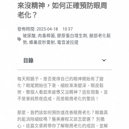
來沒精神，如何正確預防眼周
老化？
發佈時間:
2025-04-18
10:37
玻尿酸
,
肉毒桿菌
,
膠原蛋白增生劑
,
臉部老化鬆
弛
,
蜂巢皮秒雷射
,
電音波拉提
目錄
每天照鏡子，是否覺得自己的眼神開始有了變
化？眼尾開始往下垂、細紋漸漸變深、眼皮鬆
弛，整個人看起來疲憊又沒精神？這些現象，並
不是單純熬夜造成，而是眼周老化的警訊！
那麼，我們該如何預防或改善眼周老化？眼霜真
的能消除細紋嗎？醫美療程又該怎麼選？ 別擔
心，這篇文章將帶你了解眼周老化的成因，並解