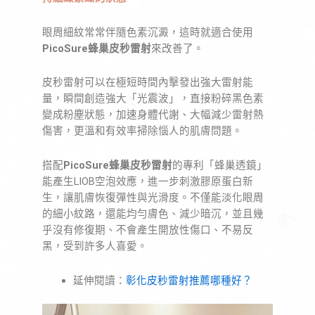
眼周細紋常常伴隨色素沉澱，這時就適合使用
PicoSure蜂巢皮秒雷射
來改善了。
皮秒雷射可以在極短時間內擊發出強大雷射能
量，瞬間創造強大「光震波」，直接粉碎黑色素
變成粉塵狀態，加速身體代謝、大幅減少雷射熱
傷害，更溫和有效率掃除惱人的肌膚問題。
搭配
PicoSure蜂巢皮秒雷射
的專利「蜂巢透鏡」
能產生LIOB空泡效應，進一步刺激膠原蛋白新
生，讓肌膚恢復彈性與光滑度。不僅能淡化眼周
的細小紋路，還能均勻膚色、減少暗沉，並且幾
乎沒有修復期、不會產生開放性傷口、不易反
黑，受到許多人喜愛。
延伸閱讀：
彰化皮秒雷射推薦哪種好？