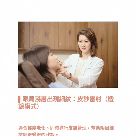
▌眼周淺層出現細紋：皮秒雷射（透
鏡模式）
適合輕度老化、同時進行皮膚管理，幫助眼周維
持細緻緊緻的狀態。