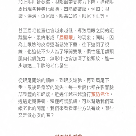
加上眼眶骨萎縮、眼部韌帶支撐力下降，造成眼
周出現各種老化鬆弛、凹陷或皺紋，例如：眼
袋、淚溝、魚尾紋、眼窩凹陷、眼尾下垂等。
甚至眉毛位置也會越來越低，導致眉眼之間的距
離變窄，最終形成「
眉壓眼
」的現象；同時，因
為上眼瞼的皮膚逐漸鬆弛下垂，往下遮閉了視
線，也迫使不少人為了睜開雙眼，慣性運用額頭
肌肉代償施力，無形中也會加深了抬頭紋，進一
步加速上半臉的老化發生。
從眼尾開始的細紋、到眼皮鬆弛、再到眉尾下
垂，最後是骨架的流失，每一步變化都在影響臉
部整體的年輕感。近幾年越來越流行
預防老化
，
透過定期保養、積極呵護肌膚，可以幫助我們延
緩老化的問題，我們來看看哪些方法有效，哪些
又是做心安的呢？