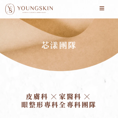
跳
至
主
要
內
容
芯漾團隊
皮膚科
家醫科
眼整形專科全專科團隊