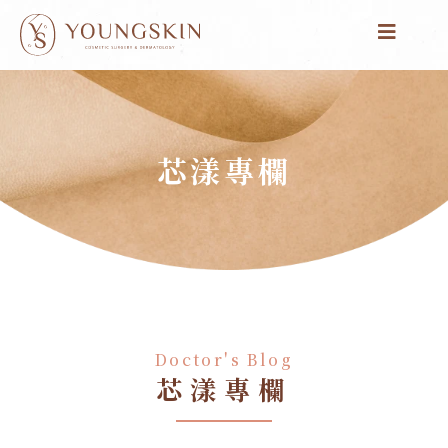
跳
至
主
要
內
容
芯漾專欄
Doctor's Blog
芯漾專欄