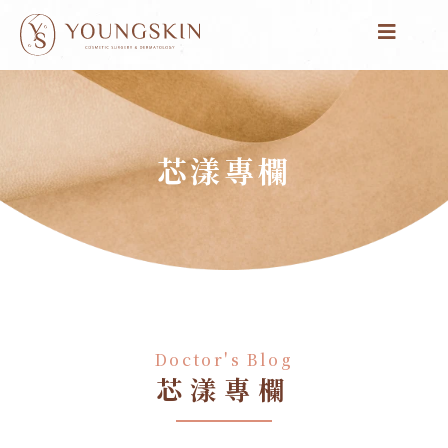
跳
至
主
要
內
容
芯漾專欄
Doctor's Blog
芯漾專欄