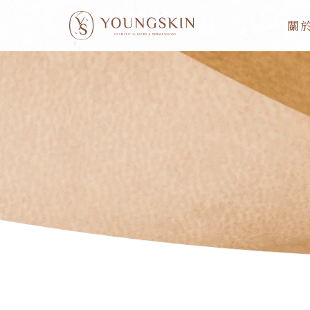
跳
關
至
主
要
內
容