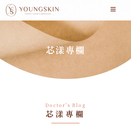
跳
至
主
要
內
容
芯漾專欄
Doctor's Blog
芯漾專欄