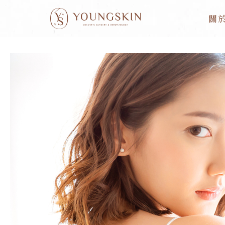
跳
文
關
至
章
主
分
要
頁
內
清
容
新
微
波
後
遺
症
有
哪
些？
術
後
反
應、