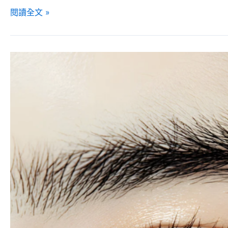
閱讀全文 »
眼
周
細
紋
成
因
到
治
療，
找
回
年
輕
明