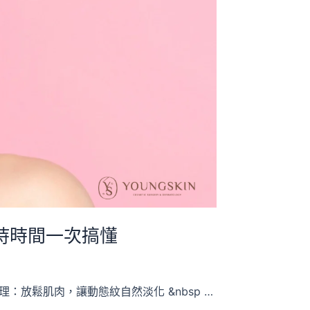
持時間一次搞懂
放鬆肌肉，讓動態紋自然淡化 &nbsp …