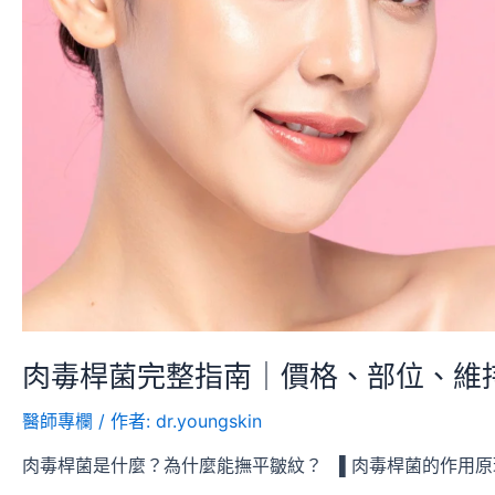
｜
價
格、
部
位、
維
持
時
間
一
次
搞
懂
肉毒桿菌完整指南｜價格、部位、維
醫師專欄
/ 作者:
dr.youngskin
肉毒桿菌是什麼？為什麼能撫平皺紋？ ▌肉毒桿菌的作用原理：