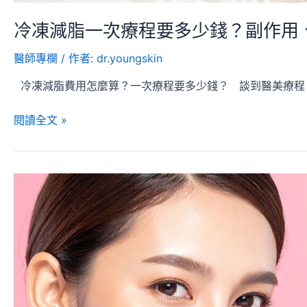
冷凍減脂一次療程要多少錢？副作用
醫師專欄
/ 作者:
dr.youngskin
冷凍減脂費用怎麼算？一次療程要多少錢？ 談到醫美療程
閱讀全文 »
肉
毒
桿
菌
完
整
指
南