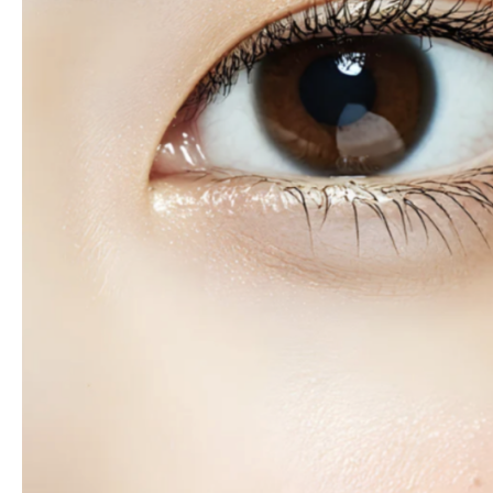
亮
雙
眼