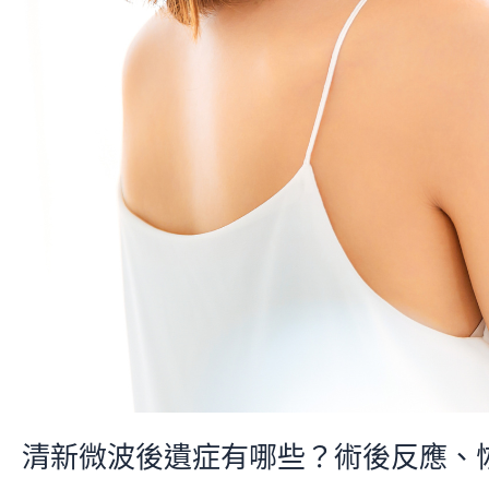
恢
復
期
與
照
護
清新微波後遺症有哪些？術後反應、