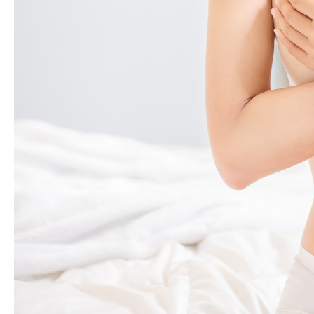
錢？
副
作
用、
術
後
保
養
與
避
免
失
敗
的
完
整
攻
略！