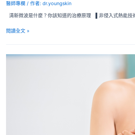
醫師專欄
/ 作者:
dr.youngskin
清新微波是什麼？你該知道的治療原理 ▌非侵入式熱能技術
閱讀全文 »
冷
凍
減
脂
一
次
療
程
要
多
少